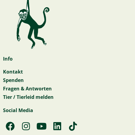
Info
Kontakt
Spenden
Fragen & Antworten
Tier / Tierleid melden
Social Media
F
I
Y
L
T
a
n
o
i
i