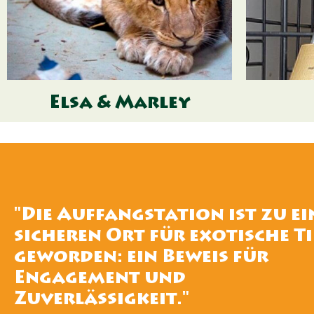
Elsa & Marley
"Die Auffangstation ist zu e
sicheren Ort für exotische Ti
geworden: ein Beweis für
Engagement und
Zuverlässigkeit."