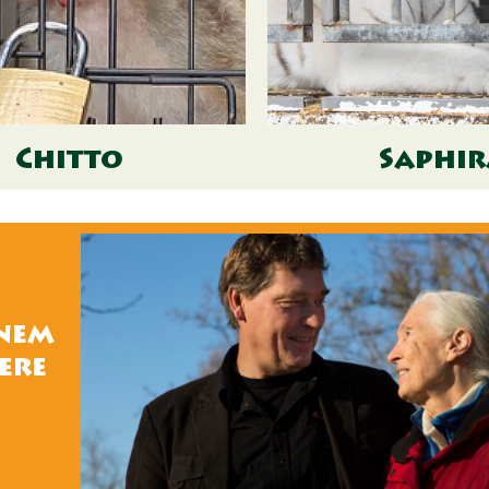
Chitto
Saphir
inem
ere