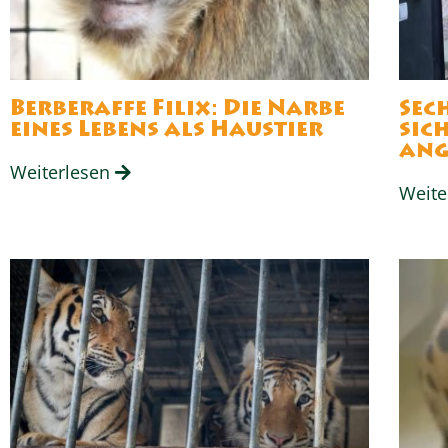
Berberaffe Filix: Die Narbe
Sec
eines Lebens als Haustier
sic
an
Weiterlesen
Weite