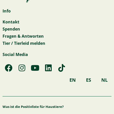
Info
Kontakt
Spenden
Fragen & Antworten
Tier / Tierleid melden
Social Media
F
I
Y
L
T
a
n
o
i
i
c
s
u
n
k
EN
ES
NL
e
t
t
k
t
b
a
u
e
o
o
g
b
d
k
Was ist die Positivliste für Haustiere?
o
r
e
i