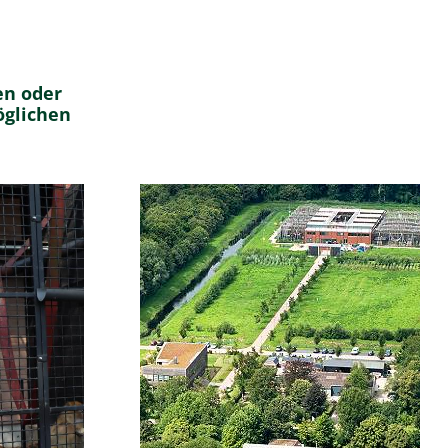
en oder
öglichen
hr über
Wir laden Sie ein, mit
 AAP
eigenen Augen zu sehen,
te.
wie wir uns jeden Tag für
die Tiere einsetzen.