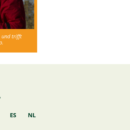
und trifft
p.
T
k
ES
NL
o