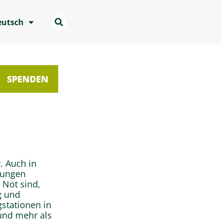
eutsch
SPENDEN
. Auch in
ngungen
 Not sind,
g und
gstationen in
und mehr als