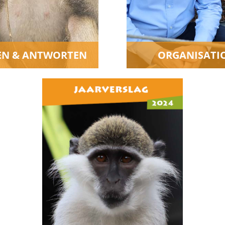
EN & ANTWORTEN
ORGANISATI
Auf dieser Seite finden Sie
unseren Jahresbericht sowie
die Statuten und
Reglemente.