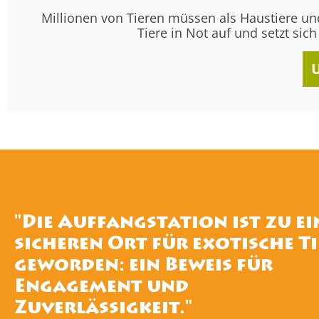
Millionen von Tieren müssen als Haustiere und
Tiere in Not auf und setzt sic
"Die Auffangstation ist zu e
sicheren Ort für exotische Ti
geworden: ein Beweis für
Engagement und
Zuverlässigkeit."