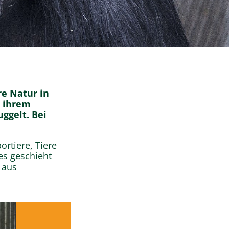
re Natur in
n ihrem
ggelt. Bei
rtiere, Tiere
es geschieht
 aus