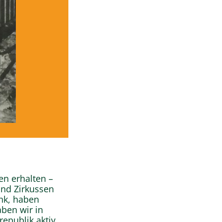
n erhalten –
und Zirkussen
ank, haben
ben wir in
republik aktiv,