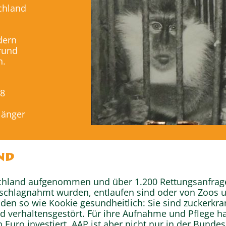
chland
dern
rund
n.
78
 länger
nd
schland aufgenommen und über 1.200 Rettungsanfrage
beschlagnahmt wurden, entlaufen sind oder von Zoos 
den so wie Kookie gesundheitlich: Sie sind zuckerkr
verhaltensgestört. Für ihre Aufnahme und Pflege ha
 Euro investiert. AAP ist aber nicht nur in der Bundes