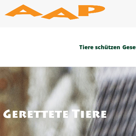
Zum
Inhalt
springen
Tiere schützen
Gese
Gerettete Tiere