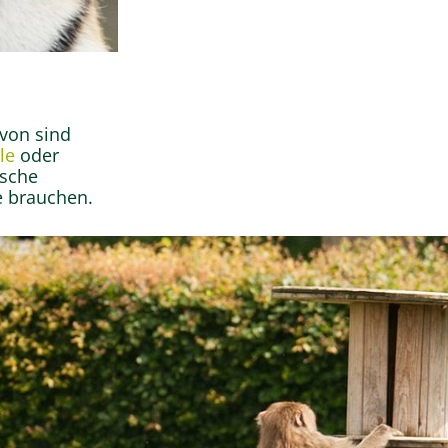
Wissensw
avon sind
Wasc
le
oder
ische
e brauchen.