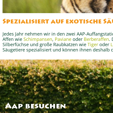
Spezialisiert auf exotische S
Wissenswertes
Jedes Jahr nehmen wir in den zwei AAP-Auffangstati
Schimpans
Affen wie
Schimpansen
,
Paviane
oder
Berberaffen
.
Silberfüchse und große Raubkatzen wie
Tiger
oder
Säugetiere spezialisiert und können ihnen deshalb d
Aap besuchen