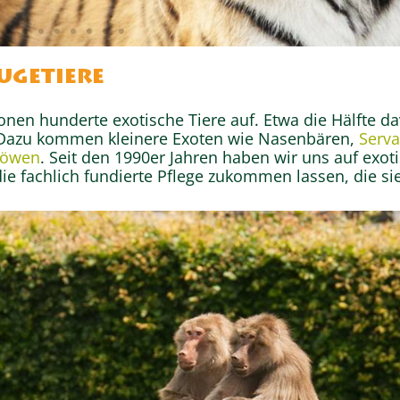
äugetiere
 über
onen hunderte exotische Tiere auf. Etwa die Hälfte d
en
 Dazu kommen kleinere Exoten wie Nasenbären,
Serva
Löwen
. Seit den 1990er Jahren haben wir uns auf exot
ie fachlich fundierte Pflege zukommen lassen, die si