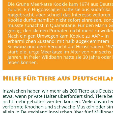
Die Grüne Meerkatze Kookie kam 1974 aus Deuts
zu uns. Ein Flugpassagier hatte sie aus Südafrika
mitgebracht, aber schnell das Interesse verloren.
Kookie durfte nämlich nicht sofort einreisen, son
musste zunächst in Quarantäne. Für den Mann G
genug, den kleinen Primaten nicht mehr zu wolle
Nach einigen Umwegen kam Kookie zu AAP – in
erbärmlichen Zustand: mit halb abgeklemmtem
Schwanz und dem Verdacht auf Hirnschäden. 19
starb die junge Meerkatze im Alter von nur sechs
Jahren. In freier Wildbahn hätte sie 30 Jahre oder
leben können.
Hilfe für Tiere aus Deutschla
Inzwischen haben wir mehr als 200 Tiere aus Deut
etwa, wenn private Halter überfordert sind, Tiere 
nicht mehr gehalten werden können. Viele davon lei
verformte Knochen und schwache Muskeln oder sind 
allein in Deutschland inzwischen über fünf Millionen