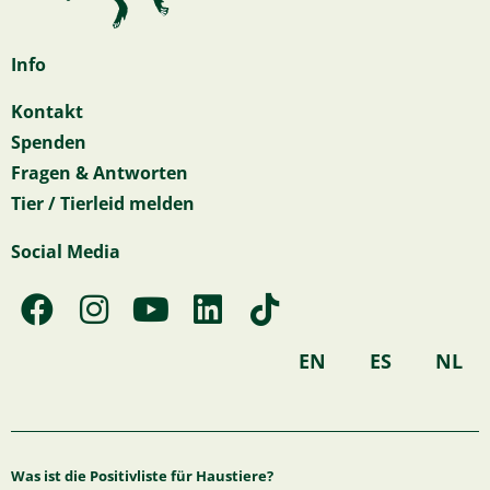
Info
Kontakt
Spenden
Fragen & Antworten
Tier / Tierleid melden
Social Media
F
I
Y
L
T
a
n
o
i
i
c
s
u
n
k
EN
ES
NL
e
t
t
k
t
b
a
u
e
o
o
g
b
d
k
Was ist die Positivliste für Haustiere?