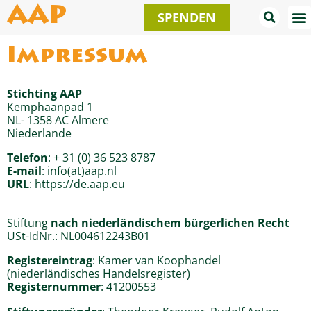
Zum
AAP
SPENDEN
Inhalt
springen
Impressum
Stichting AAP
Kemphaanpad 1
NL- 1358 AC Almere
Niederlande
Telefon
: + 31 (0) 36 523 8787
E-mail
: info(at)aap.nl
URL
: https://de.aap.eu
Stiftung
nach niederländischem bürgerlichen Recht
USt-IdNr.: NL004612243B01
Registereintrag
: Kamer van Koophandel
(niederländisches Handelsregister)
Registernummer
: 41200553