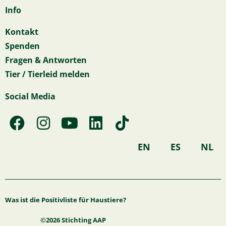
Info
Kontakt
Spenden
Fragen & Antworten
Tier / Tierleid melden
Social Media
F
I
Y
L
T
a
n
o
i
i
c
s
u
n
k
EN
ES
NL
e
t
t
k
t
b
a
u
e
o
o
g
b
d
k
Was ist die Positivliste für Haustiere?
o
r
e
i
k
a
n
©2026 Stichting AAP