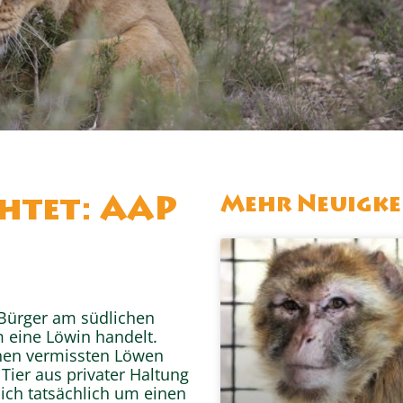
Mehr Neuigke
chtet: AAP
 Bürger am südlichen
m eine Löwin handelt.
inen vermissten Löwen
Tier aus privater Haltung
sich tatsächlich um einen