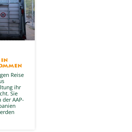
s
 in
kommen
gen Reise
us
ltung ihr
ht. Sie
n der AAP-
Spanien
erden