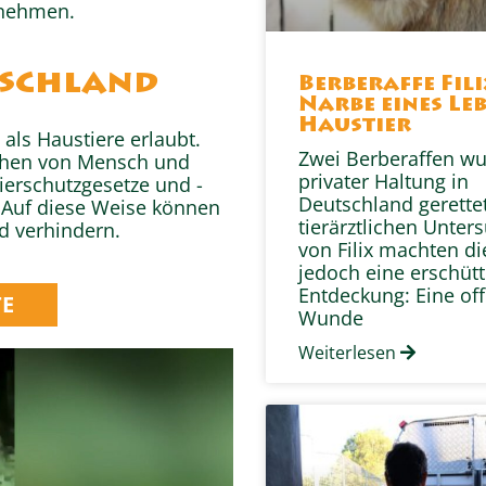
unehmen.
tschland
Berberaffe Fili
Narbe eines Leb
Haustier
als Haustiere erlaubt.
Zwei Berberaffen w
gehen von Mensch und
privater Haltung in
ierschutzgesetze und -
Deutschland gerettet
 Auf diese Weise können
tierärztlichen Unter
d verhindern.
von Filix machten di
jedoch eine erschüt
Entdeckung: Eine of
TE
Wunde
Weiterlesen