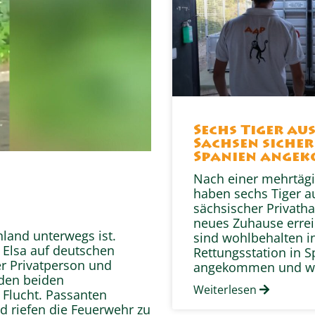
Sechs Tiger au
Sachsen sicher
Spanien ange
Nach einer mehrtägi
haben sechs Tiger a
sächsischer Privatha
neues Zuhause erreic
hland unterwegs ist.
sind wohlbehalten i
 Elsa auf deutschen
Rettungsstation in 
er Privatperson und
angekommen und w
den beiden
Weiterlesen
 Flucht. Passanten
d riefen die Feuerwehr zu