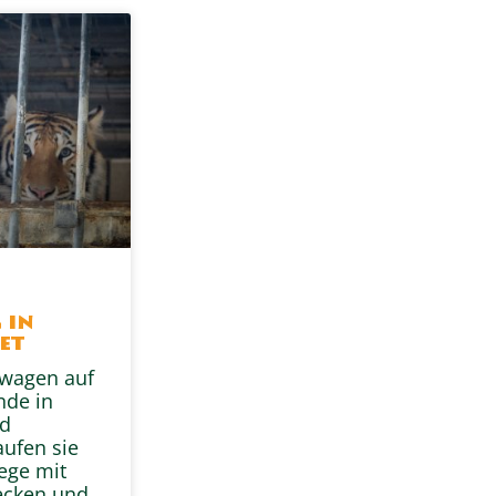
s
 in
et
swagen auf
nde in
nd
aufen sie
ege mit
ecken und