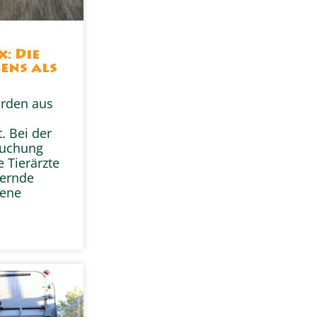
x: Die
ens als
urden aus
. Bei der
suchung
e Tierärzte
ternde
fene