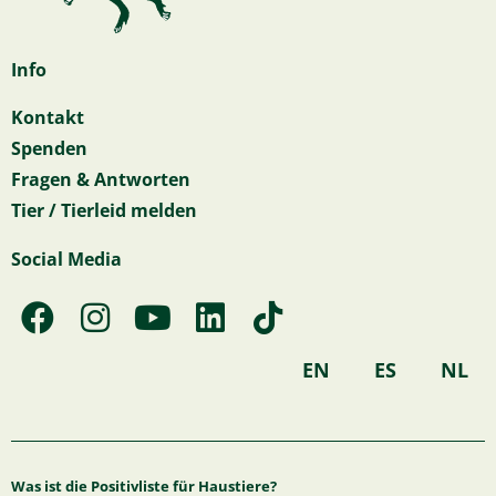
Info
Kontakt
Spenden
Fragen & Antworten
Tier / Tierleid melden
Social Media
F
I
Y
L
T
a
n
o
i
i
c
s
u
n
k
EN
ES
NL
e
t
t
k
t
b
a
u
e
o
o
g
b
d
k
Was ist die Positivliste für Haustiere?