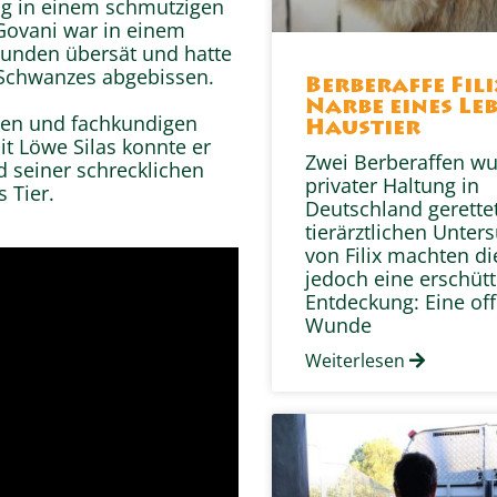
ang in einem schmutzigen
Govani war in einem
Wunden übersät und hatte
s Schwanzes abgebissen.
Berberaffe Fili
Narbe eines Leb
llen und fachkundigen
Haustier
t Löwe Silas konnte er
Zwei Berberaffen w
d seiner schrecklichen
privater Haltung in
 Tier.
Deutschland gerettet
tierärztlichen Unter
von Filix machten di
jedoch eine erschüt
Entdeckung: Eine of
Wunde
Weiterlesen