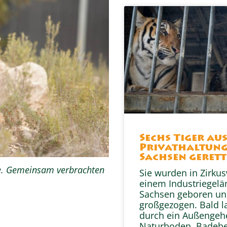
Sechs Tiger au
Privathaltung
Sachsen gerett
nde. Gemeinsam verbrachten
Sie wurden in Zirku
einem Industriegelä
Sachsen geboren u
großgezogen. Bald l
durch ein Außengeh
Naturboden, Badeb