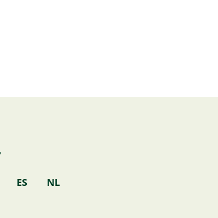
T
k
ES
NL
o