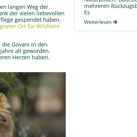
mehreren Rückzugsb
nen langen Weg der
Es
nk der vielen liebevollen
Pflege gespendet haben.
Weiterlesen
gneter Ort für Wildtiere
 die Govani in den
 Jahre alt geworden.
seren Herzen haben.