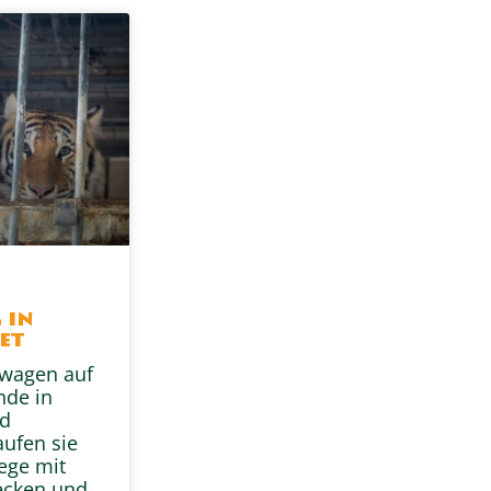
s
 in
et
swagen auf
nde in
nd
aufen sie
ege mit
ecken und