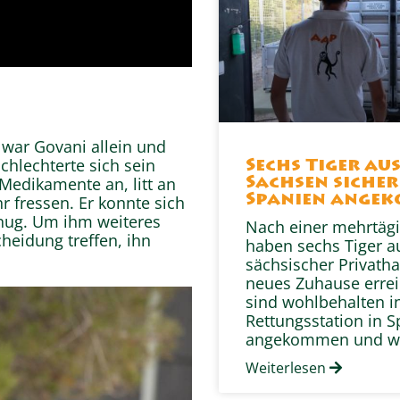
 war Govani allein und
schlechterte sich sein
Sechs Tiger au
Medikamente an, litt an
Sachsen sicher
 fressen. Er konnte sich
Spanien ange
nug. Um ihm weiteres
Nach einer mehrtägi
heidung treffen, ihn
haben sechs Tiger a
sächsischer Privatha
neues Zuhause erreic
sind wohlbehalten i
Rettungsstation in 
angekommen und w
Weiterlesen