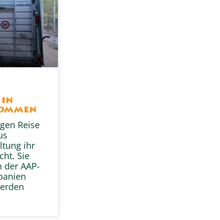
s
 in
kommen
gen Reise
us
ltung ihr
ht. Sie
n der AAP-
Spanien
erden