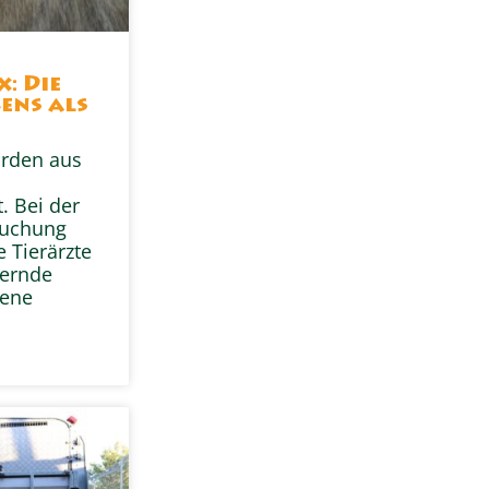
x: Die
ens als
urden aus
. Bei der
suchung
e Tierärzte
ternde
fene