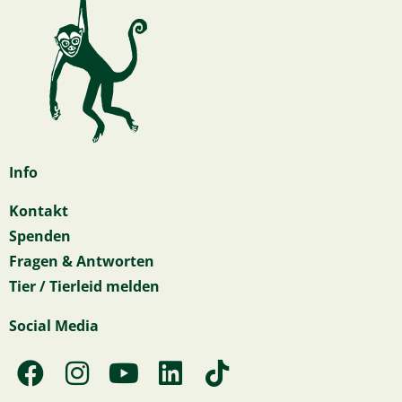
Info
Kontakt
Spenden
Fragen & Antworten
Tier / Tierleid melden
Social Media
F
I
Y
L
T
a
n
o
i
i