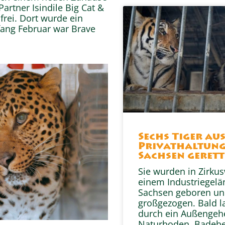
artner Isindile Big Cat &
 frei. Dort wurde ein
fang Februar war Brave
Sechs Tiger au
Privathaltung
Sachsen gerett
Sie wurden in Zirku
einem Industriegelä
Sachsen geboren u
großgezogen. Bald l
durch ein Außengeh
Naturboden, Badeb