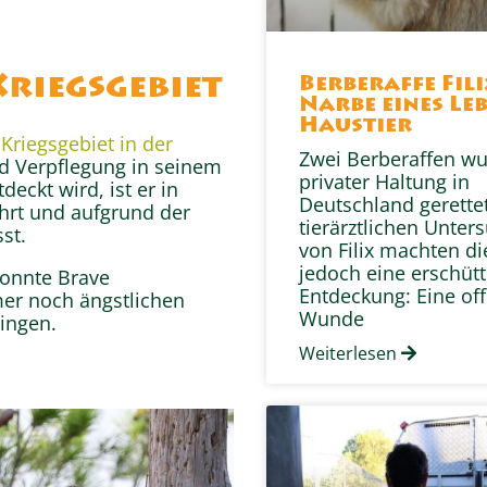
Kriegsgebiet
Berberaffe Fili
Narbe eines Leb
Haustier
Kriegsgebiet in der
Zwei Berberaffen w
nd Verpflegung in seinem
privater Haltung in
deckt wird, ist er in
Deutschland gerettet
ährt und aufgrund der
tierärztlichen Unter
st.
von Filix machten di
jedoch eine erschüt
konnte Brave
Entdeckung: Eine of
er noch ängstlichen
Wunde
ingen.
Weiterlesen