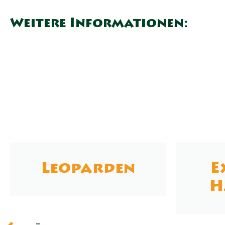
Weitere Informationen:
Leoparden
E
H
Zurück