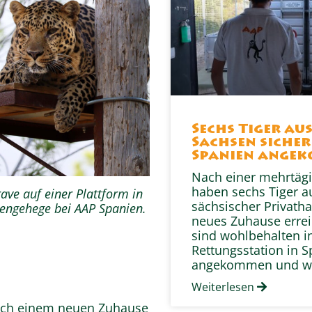
Sechs Tiger au
Sachsen sicher
Spanien ange
Nach einer mehrtägi
haben sechs Tiger a
ave auf einer Plattform in
sächsischer Privatha
engehege bei AAP Spanien.
neues Zuhause erreic
sind wohlbehalten i
Rettungsstation in 
angekommen und w
Weiterlesen
nach einem neuen Zuhause