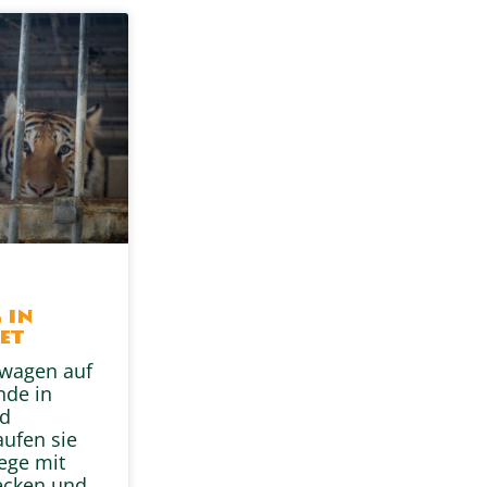
s
 in
et
swagen auf
nde in
nd
aufen sie
ege mit
ecken und