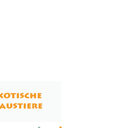
xotische
austiere
Nächster