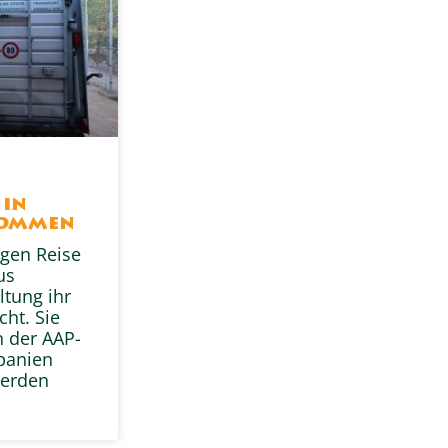
s
 in
kommen
gen Reise
us
ltung ihr
ht. Sie
n der AAP-
Spanien
erden