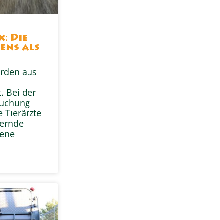
x: Die
ens als
urden aus
. Bei der
suchung
e Tierärzte
ternde
fene