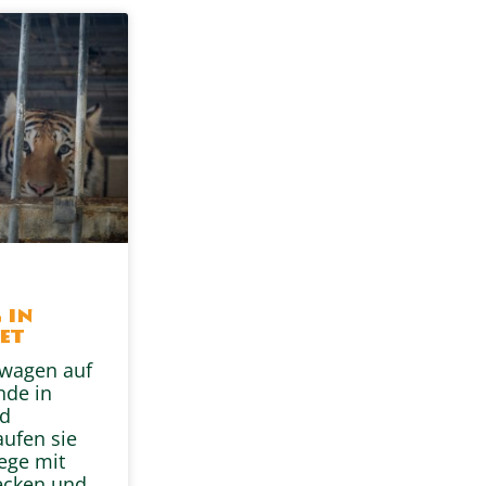
s
 in
et
swagen auf
nde in
nd
aufen sie
ege mit
ecken und