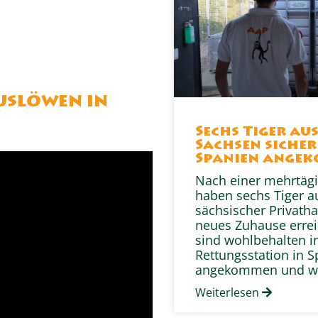
uslöwen in
Sechs Tiger au
Sachsen sicher
Spanien ange
Nach einer mehrtägi
haben sechs Tiger a
sächsischer Privatha
neues Zuhause erreic
sind wohlbehalten i
Rettungsstation in 
angekommen und w
Weiterlesen