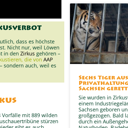
rkusverbot
tlich, dass es höchste
st. Nicht nur, weil Löwen
t in den
Zirkus
gehören –
rkustieren, die von
AAP
– sondern auch, weil es
Sechs Tiger au
Privathaltung
Sachsen gerett
Sie wurden in Zirku
rkus
einem Industriegelä
Sachsen geboren u
 Vorfälle mit 889 wilden
großgezogen. Bald l
 Zuschauertribüne stürzen
durch ein Außengeh
ieder gibt es auch
Naturboden, Badeb