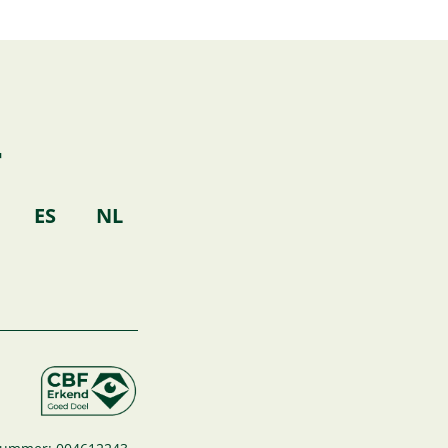
T
k
ES
NL
o
k