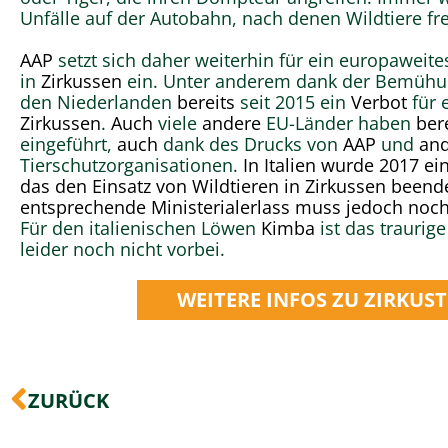
Unfälle auf der Autobahn, nach denen Wildtiere fr
AAP
setzt sich daher weiterhin für ein europaweit
in
Zirkussen
ein. Unter anderem dank der Bemüh
den Niederlanden
bereits
seit 2015 ein
Verbot
für 
Zirkussen
.
Auch
viele
andere
EU-Länder haben
ber
eingeführt,
auch
dank des Drucks von
AAP
und
an
Tierschutzorganisationen.
In Italien wurde 2017 ei
das den Einsatz von Wildtieren in Zirkussen beende
entsprechende Ministerialerlass muss jedoch noc
Für den italienischen Löwen
Kimba
ist das traurige
leider noch nicht vorbei.
WEITERE INFOS ZU ZIRKUS
Zurück
ZURÜCK