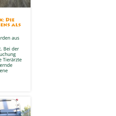
x: Die
ens als
urden aus
. Bei der
suchung
e Tierärzte
ternde
fene