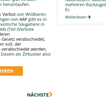
ei herumlaufen.
mehreren Rückzugsb
Es
es
Verbot
von Wildtieren
Weiterlesen
ungen von
AAP
gibt es in
exotische Säugetiere in
eits
(Teil-)Verbote
deren
n Gesetz verabschiedet,
n soll, der
h verabschiedet werden.
 Dasein als Zirkustier also
TIEREN
Nächster
NÄCHSTE