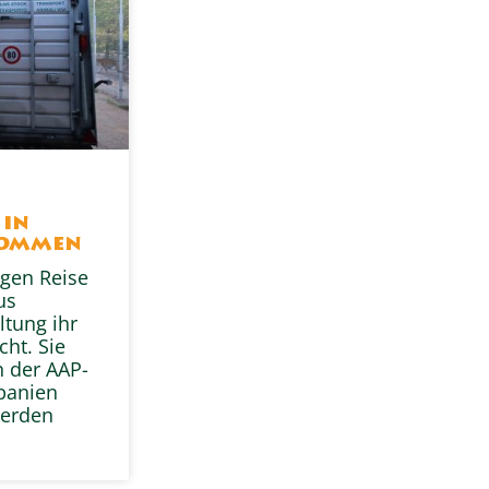
s
 in
kommen
gen Reise
us
ltung ihr
ht. Sie
n der AAP-
Spanien
erden