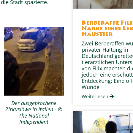
ie Stadt spazierte.
Berberaffe Fili
Narbe eines Leb
Haustier
Zwei Berberaffen w
privater Haltung in
Deutschland gerettet
tierärztlichen Unter
von Filix machten di
jedoch eine erschüt
Entdeckung: Eine of
Wunde
Weiterlesen
Der ausgebrochene
Zirkuslöwe in Italien - ©
The National
Independent