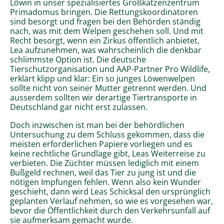
Löwin in unser spezialisiertes Großkatzenzentrum
Primadomus bringen. Die Rettungskoordinatoren
sind besorgt und fragen bei den Behörden ständig
nach, was mit dem Welpen geschehen soll. Und mit
Recht besorgt, wenn ein Zirkus öffentlich anbietet,
Lea aufzunehmen, was wahrscheinlich die denkbar
schlimmste Option ist. Die deutsche
Tierschutzorganisation und AAP-Partner Pro Wildlife,
erklärt klipp und klar: Ein so junges Löwenwelpen
sollte nicht von seiner Mutter getrennt werden. Und
ausserdem sollten wir derartige Tiertransporte in
Deutschland gar nicht erst zulassen.
Doch inzwischen ist man bei der behördlichen
Untersuchung zu dem Schluss gekommen, dass die
meisten erforderlichen Papiere vorliegen und es
keine rechtliche Grundlage gibt, Leas Weiterreise zu
verbieten. Die Züchter müssen lediglich mit einem
Bußgeld rechnen, weil das Tier zu jung ist und die
nötigen Impfungen fehlen. Wenn also kein Wunder
geschieht, dann wird Leas Schicksal den ursprünglich
geplanten Verlauf nehmen, so wie es vorgesehen war,
bevor die Öffentlichkeit durch den Verkehrsunfall auf
sie aufmerksam gemacht wurde.