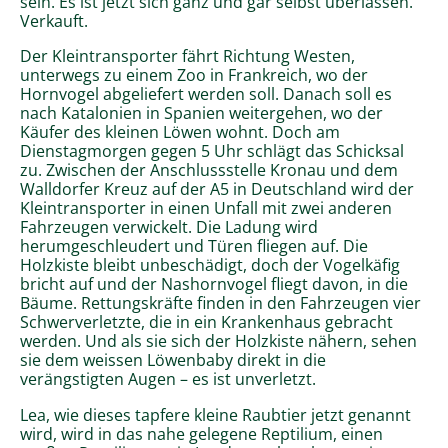
sein. Es ist jetzt sich ganz und gar selbst überlassen.
Verkauft.
Der Kleintransporter fährt Richtung Westen,
unterwegs zu einem Zoo in Frankreich, wo der
Hornvogel abgeliefert werden soll. Danach soll es
nach Katalonien in Spanien weitergehen, wo der
Käufer des kleinen Löwen wohnt. Doch am
Dienstagmorgen gegen 5 Uhr schlägt das Schicksal
zu. Zwischen der Anschlussstelle Kronau und dem
Walldorfer Kreuz auf der A5 in Deutschland wird der
Kleintransporter in einen Unfall mit zwei anderen
Fahrzeugen verwickelt. Die Ladung wird
herumgeschleudert und Türen fliegen auf. Die
Holzkiste bleibt unbeschädigt, doch der Vogelkäfig
bricht auf und der Nashornvogel fliegt davon, in die
Bäume. Rettungskräfte finden in den Fahrzeugen vier
Schwerverletzte, die in ein Krankenhaus gebracht
werden. Und als sie sich der Holzkiste nähern, sehen
sie dem weissen Löwenbaby direkt in die
verängstigten Augen – es ist unverletzt.
Lea, wie dieses tapfere kleine Raubtier jetzt genannt
wird, wird in das nahe gelegene Reptilium, einen