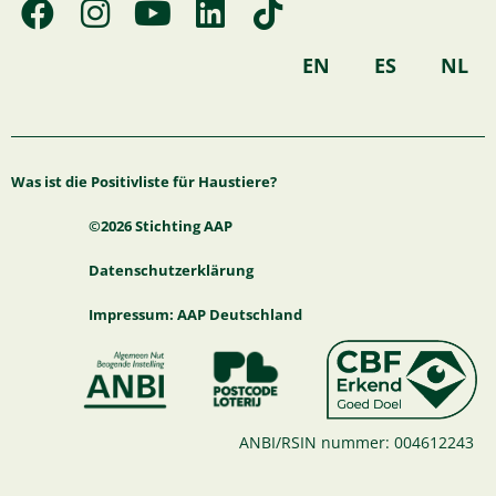
F
I
Y
L
T
a
n
o
i
i
c
s
u
n
k
EN
ES
NL
e
t
t
k
t
b
a
u
e
o
o
g
b
d
k
Was ist die Positivliste für Haustiere?
o
r
e
i
k
a
n
©2026 Stichting AAP
m
Datenschutzerklärung
Impressum: AAP Deutschland
ANBI/RSIN nummer: 004612243