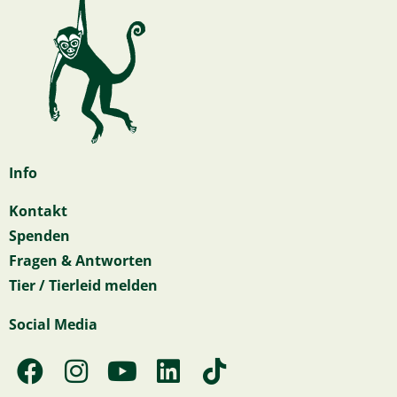
Info
Kontakt
Spenden
Fragen & Antworten
Tier / Tierleid melden
Social Media
F
I
Y
L
T
a
n
o
i
i