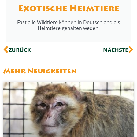
Exotische Heimtiere
Fast alle Wildtiere können in Deutschland als
Heimtiere gehalten weden.
Zurück
N
ZURÜCK
NÄCHSTE
Mehr Neuigkeiten