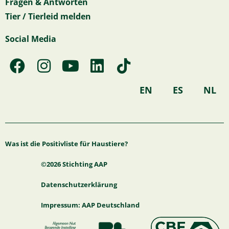
Fragen & Antworten
Tier / Tierleid melden
Social Media
F
I
Y
L
T
a
n
o
i
i
c
s
u
n
k
EN
ES
NL
e
t
t
k
t
b
a
u
e
o
o
g
b
d
k
Was ist die Positivliste für Haustiere?
o
r
e
i
k
a
n
©2026 Stichting AAP
m
Datenschutzerklärung
Impressum: AAP Deutschland