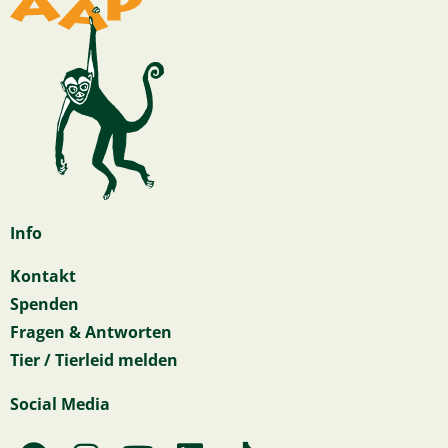
Info
Kontakt
Spenden
Fragen & Antworten
Tier / Tierleid melden
Social Media
F
I
Y
L
T