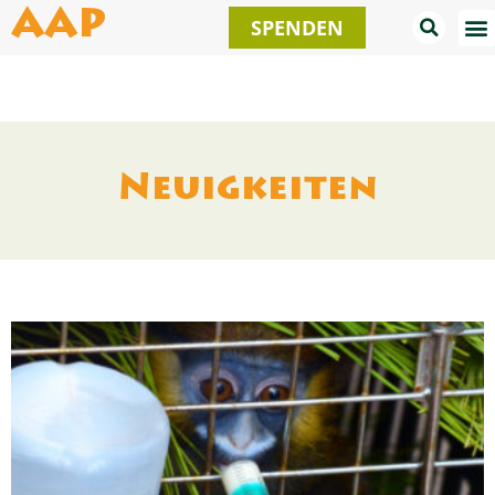
Zum
AAP
SPENDEN
Inhalt
springen
Neuigkeiten