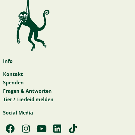
Info
Kontakt
Spenden
Fragen & Antworten
Tier / Tierleid melden
Social Media
F
I
Y
L
T
a
n
o
i
i