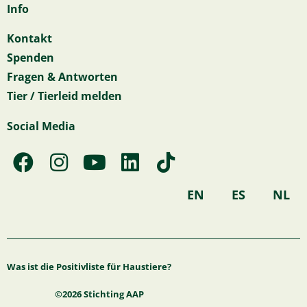
Info
Kontakt
Spenden
Fragen & Antworten
Tier / Tierleid melden
Social Media
F
I
Y
L
T
a
n
o
i
i
c
s
u
n
k
EN
ES
NL
e
t
t
k
t
b
a
u
e
o
o
g
b
d
k
Was ist die Positivliste für Haustiere?
o
r
e
i
k
a
n
©2026 Stichting AAP