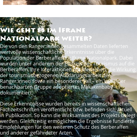
Wie geht es im Ifrane
Nationalpark weiter?
Die von den Ranger:innen gesammelten Daten lieferten
wertvolle wissenschaftliche Erkenntnisse über die
Population der Berberaffen im Ifrane-Nationalpark. Dabei
wurden unter anderem der Einfluss des Tourismus auf die
Berberaffen, ihre Interaktionen mit Menschen, die Wirkung
der tourismusbezogenen Aufklärungsarbeit der
Ranger:innen sowie ein besonderer Fall – ein von einer
benachbarten Gruppe adoptiertes Makakenbaby –
dokumentiert.
Diese Erkenntnisse wurden bereits in wissenschaftlichen
Fachzeitschriften veröffentlicht bzw. befinden sich aktuell
in Publikation. So kann die Wirksamkeit des Projekts belegt
werden. Gleichzeitig ermöglichen die Ergebnisse fundierte
Empfehlungen für den weiteren Schutz des Berberaffen
und anderer gefährdeter Arten.