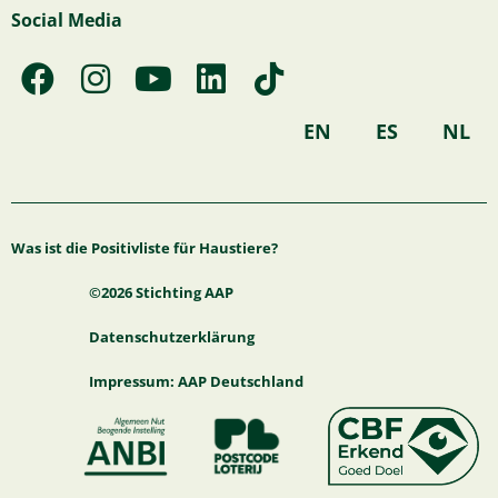
Social Media
F
I
Y
L
T
a
n
o
i
i
c
s
u
n
k
EN
ES
NL
e
t
t
k
t
b
a
u
e
o
o
g
b
d
k
Was ist die Positivliste für Haustiere?
o
r
e
i
k
a
n
©2026 Stichting AAP
m
Datenschutzerklärung
Impressum: AAP Deutschland