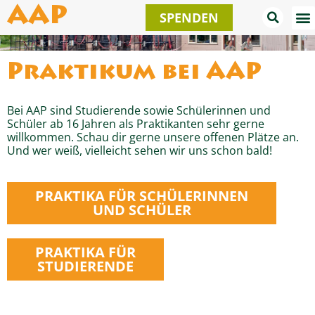
Zum
AAP
SPENDEN
Inhalt
springen
Praktikum bei AAP
Bei AAP sind Studierende sowie Schülerinnen und
Schüler ab 16 Jahren als Praktikanten sehr gerne
willkommen. Schau dir gerne unsere offenen Plätze an.
Und wer weiß, vielleicht sehen wir uns schon bald!
PRAKTIKA FÜR SCHÜLERINNEN
UND SCHÜLER
PRAKTIKA FÜR
STUDIERENDE