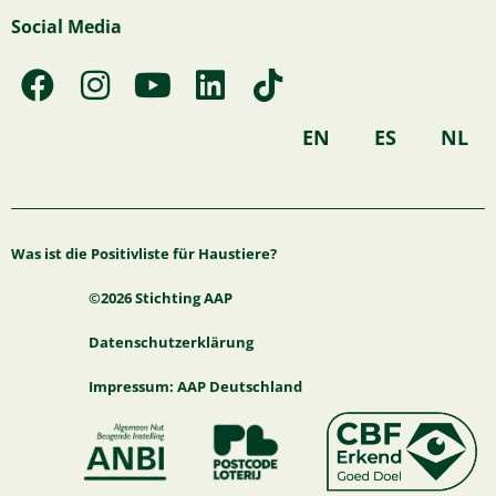
Social Media
F
I
Y
L
T
a
n
o
i
i
c
s
u
n
k
EN
ES
NL
e
t
t
k
t
b
a
u
e
o
o
g
b
d
k
Was ist die Positivliste für Haustiere?
o
r
e
i
k
a
n
©2026 Stichting AAP
m
Datenschutzerklärung
Impressum: AAP Deutschland