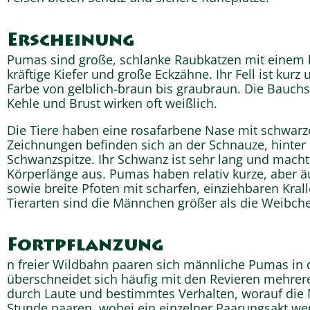
Erscheinung
Pumas sind große, schlanke Raubkatzen mit einem b
kräftige Kiefer und große Eckzähne. Ihr Fell ist kurz 
Farbe von gelblich-braun bis graubraun. Die Bauchsei
Kehle und Brust wirken oft weißlich.
Die Tiere haben eine rosafarbene Nase mit schwar
Zeichnungen befinden sich an der Schnauze, hinter
Schwanzspitze. Ihr Schwanz ist sehr lang und macht 
Körperlänge aus. Pumas haben relativ kurze, aber äu
sowie breite Pfoten mit scharfen, einziehbaren Krall
Tierarten sind die Männchen größer als die Weibch
Fortpflanzung
n freier Wildbahn paaren sich männliche Pumas in de
überschneidet sich häufig mit den Revieren mehrere
durch Laute und bestimmtes Verhalten, worauf die
Stunde paaren, wobei ein einzelner Paarungsakt wen