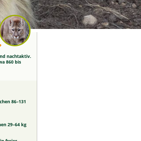
?
nd nachtaktiv.
wa 860 bis
chen 86–131
en 29–64 kg
in freier