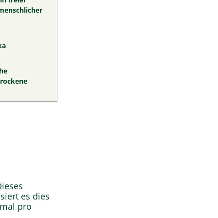
 menschlicher
ka
che
trockene
Dieses
iert es dies
nmal pro