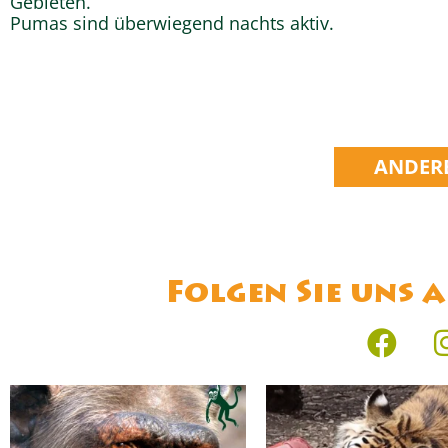
Gebieten.
Pumas sind überwiegend nachts aktiv.
ANDERE
Folgen Sie uns 
F
a
c
e
b