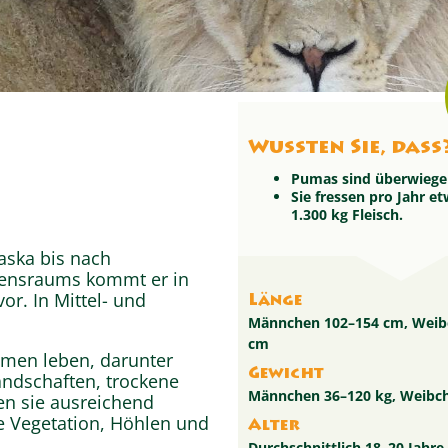
Wussten Sie, dass
Pumas sind überwiege
Sie fressen pro Jahr et
1.300 kg Fleisch.
aska bis nach
bensraums kommt er in
r. In Mittel- und
Länge
Männchen 102–154 cm, Weib
cm
men leben, darunter
Gewicht
andschaften, trockene
Männchen 36–120 kg, Weibch
en sie ausreichend
e Vegetation, Höhlen und
Alter
Durchschnittlich 18–20 Jahre 