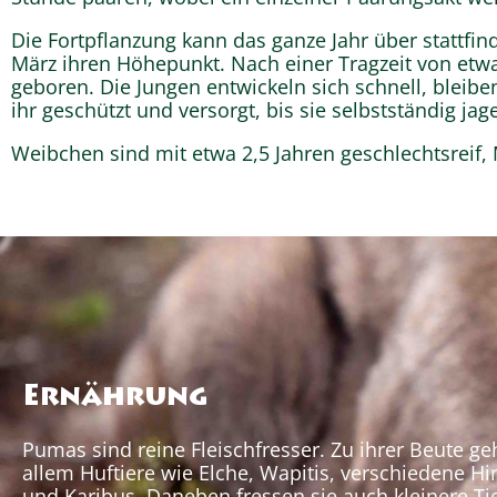
Die Fortpflanzung kann das ganze Jahr über stattfi
März ihren Höhepunkt. Nach einer Tragzeit von etwa
geboren. Die Jungen entwickeln sich schnell, bleibe
ihr geschützt und versorgt, bis sie selbstständig ja
Weibchen sind mit etwa 2,5 Jahren geschlechtsreif,
Ernährung
Pumas sind reine Fleischfresser. Zu ihrer Beute ge
allem Huftiere wie Elche, Wapitis, verschiedene Hi
und Karibus. Daneben fressen sie auch kleinere Ti