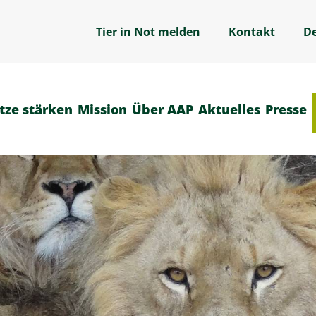
Tier in Not melden
Kontakt
D
tze stärken
Mission
Über AAP
Aktuelles
Presse