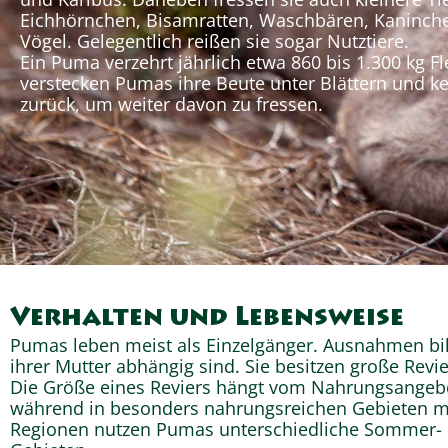
Eichhörnchen, Bisamratten, Waschbären, Kaninch
Vögel. Gelegentlich reißen sie sogar Nutztiere.
Ein Puma verzehrt jährlich etwa 860 bis 1.300 kg Fl
verstecken Pumas ihre Beute unter Blättern und k
zurück, um weiter davon zu fressen.
Verhalten und Lebensweise
Pumas leben meist als Einzelgänger. Ausnahmen bild
ihrer Mutter abhängig sind. Sie besitzen große Revi
Die Größe eines Reviers hängt vom Nahrungsangebo
während in besonders nahrungsreichen Gebieten 
Regionen nutzen Pumas unterschiedliche Sommer- u