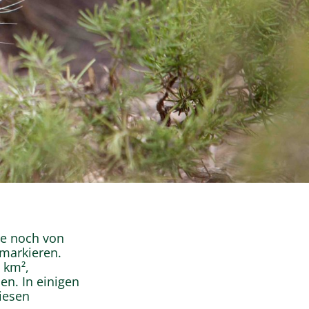
re noch von
 markieren.
 km²,
n. In einigen
iesen