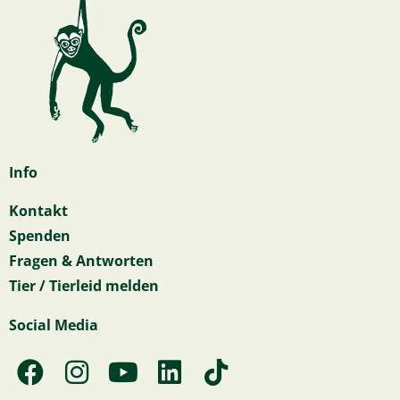
Info
Kontakt
Spenden
Fragen & Antworten
Tier / Tierleid melden
Social Media
F
I
Y
L
T
a
n
o
i
i