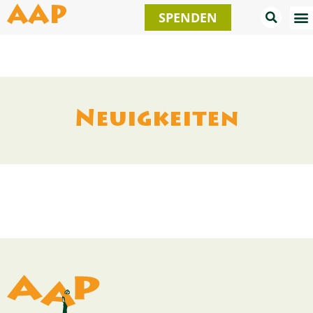
Zum
AAP
SPENDEN
Inhalt
springen
Neuigkeiten