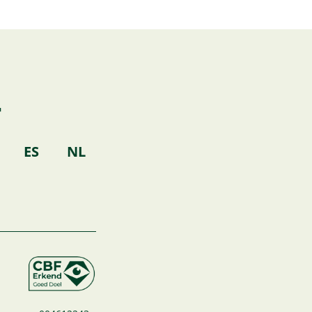
T
k
ES
NL
o
k