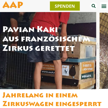
Zum
AAP
SPENDEN
Inhalt
springen
Pavian Kaki
aus französischem
Zirkus gerettet
Jahrelang in einem
Zirkuswagen eingesperrt