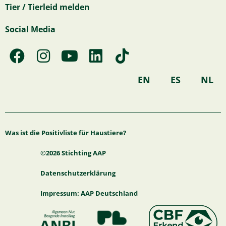
Tier / Tierleid melden
Social Media
F
I
Y
L
T
a
n
o
i
i
c
s
u
n
k
EN
ES
NL
e
t
t
k
t
b
a
u
e
o
o
g
b
d
k
Was ist die Positivliste für Haustiere?
o
r
e
i
k
a
n
©2026 Stichting AAP
m
Datenschutzerklärung
Impressum: AAP Deutschland